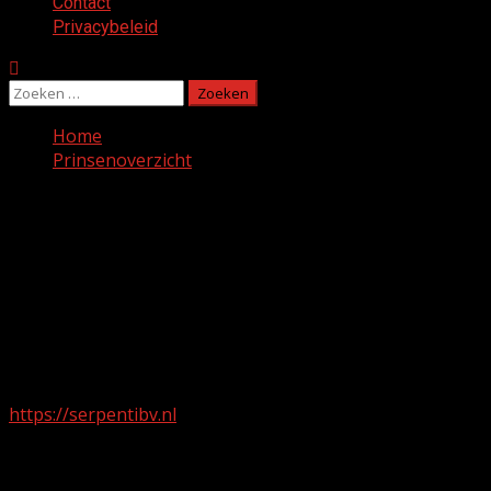
Contact
Privacybeleid
Zoeken
naar:
Home
Prinsenoverzicht
Prinsenoverzicht
Testy
06 10634901
mwschilderwerkenafbouw@ziggo.nl
https://serpentibv.nl
043 – 361 49 90