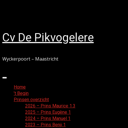
Ga
9 augustus 2026
naar
Facebook
de
inhoud
Cv De Pikvogelere
Wyckerpoort – Maastricht
Primair
menu
Home
’t Begin
Prinsen overzicht
2026 – Prins Maurice 1.3
2025 – Prins Eugène 1
2024 – Prins Manuel 1
2023 – Prins Benji 1