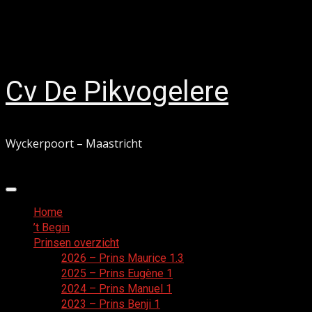
Ga
10 augustus 2026
naar
Facebook
de
inhoud
Cv De Pikvogelere
Wyckerpoort – Maastricht
Primair
menu
Home
’t Begin
Prinsen overzicht
2026 – Prins Maurice 1.3
2025 – Prins Eugène 1
2024 – Prins Manuel 1
2023 – Prins Benji 1