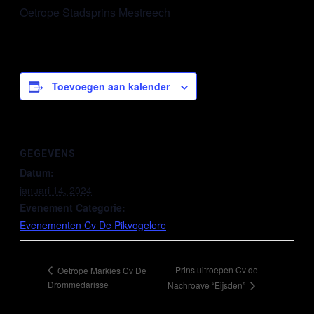
Oetrope Stadsprins Mestreech
Toevoegen aan kalender
GEGEVENS
Datum:
januari 14, 2024
Evenement Categorie:
Evenementen Cv De Pikvogelere
Prins uitroepen Cv de
Oetrope Markies Cv De
Drommedarisse
Nachroave “Eijsden”