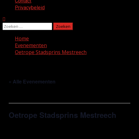
Contact
Privacybeleid
Zoeken
naar:
Home
Evenementen
Oetrope Stadsprins Mestreech
« Alle Evenementen
Dit evenement is voorbij.
Oetrope Stadsprins Mestreech
januari 14, 2024